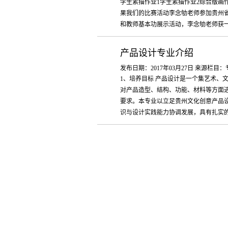
学生素描作业1学生素描作业2综合版画
果我们的比赛活动李念劬老师参加贵州省
和教师基本功展示活动，李念劬老师获一等
产品设计专业介绍
发布日期：2017年03月27日 来源栏目
1、培养目标 产品设计是一个集艺术、
对产品造型、结构、功能、材料等方面
要求。本专业以立足贵州文化创意产品设
识与设计实践能力协调发展，具有扎实的产