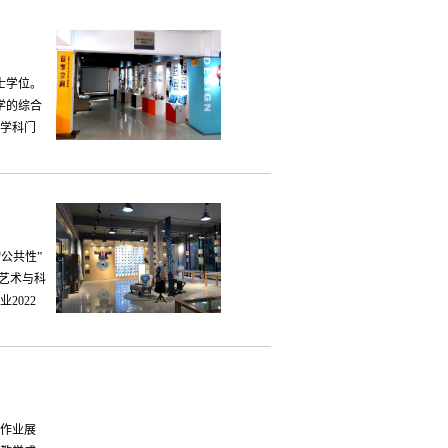
士学位。
学的综合
学科门
公共性”
艺术与科
2022
课作业展