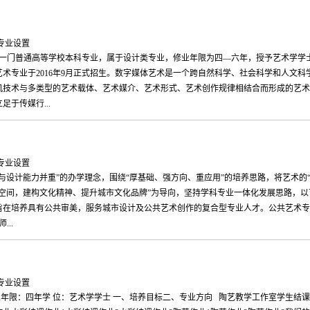
：专业设置
是一门普通高等学校本科专业，属于设计类专业，修业年限为四—六年，授予艺术学学
术专业于2016年9月正式招生。数字媒体艺术是一个跨自然科学、社会科学和人文科
机技术与多类型的艺术载体、艺术媒介、艺术形式、艺术创作规律相结合而形成的艺术
于传媒行...
：专业设置
与设计能力并重”的办学理念，围绕“厚基础、强方向、重应用”的培养思路，将艺术的“
空间，建构文化精神、提升城市文化品牌”为导向，坚持学科专业一体化发展思路，以
在培养具有公共审美，服务城市设计及公共艺术创作的复合型专业人才。公共艺术专业
..
：专业设置
修业年限：四年学 位：艺术学学士 一、培养目标二、专业方向 陶艺教学工作室学生结