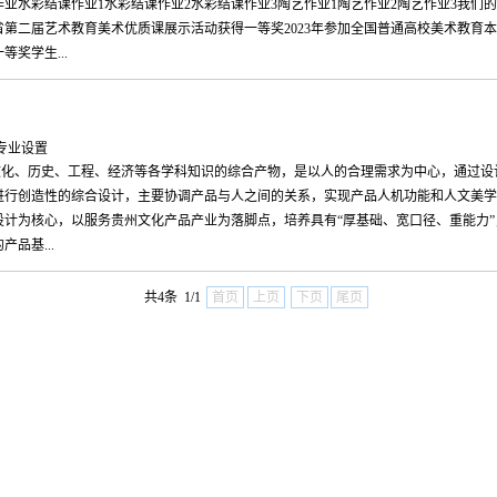
作业水彩结课作业1水彩结课作业2水彩结课作业3陶艺作业1陶艺作业2陶艺作业3我们
第二届艺术教育美术优质课展示活动获得一等奖2023年参加全国普通高校美术教育
奖学生...
：专业设置
文化、历史、工程、经济等各学科知识的综合产物，是以人的合理需求为中心，通过设
进行创造性的综合设计，主要协调产品与人之间的关系，实现产品人机功能和人文美学
计为核心，以服务贵州文化产品产业为落脚点，培养具有“厚基础、宽口径、重能力”
品基...
共4条 1/1
首页
上页
下页
尾页